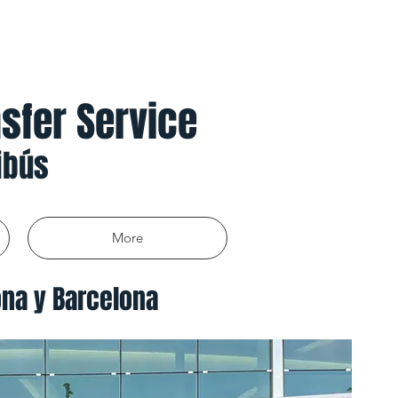
nsfer Service
ibús
More
ona y Barcelona