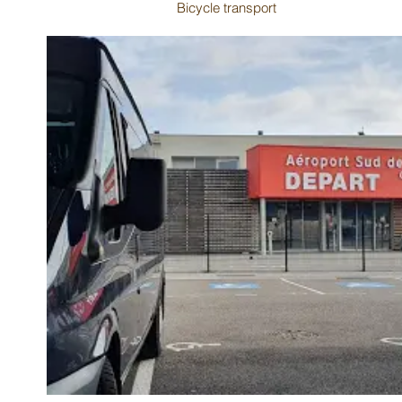
Bicycle transport
Ski equipment
Suitcases